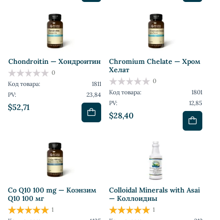
Chondroitin — Хондроитин
Chromium Chelate — Хром
Хелат
0
0
Код товара:
1811
Код товара:
1801
PV:
23,84
PV:
12,85
$52,71
$28,40
Co Q10 100 mg — Коэнзим
Colloidal Minerals with Asai
Q10 100 мг
— Коллоидны
1
1