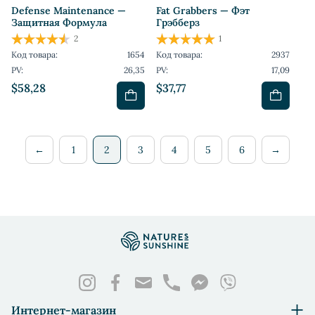
Defense Maintenance —
Fat Grabbers — Фэт
Защитная Формула
Грэбберз
2
1
Код товара:
1654
Код товара:
2937
PV:
26,35
PV:
17,09
$58,28
$37,77
←
1
2
3
4
5
6
→
Интернет-магазин