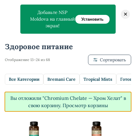
Добавьте NSP
×
Moldova на главный
Установить
экран!
Главная
>
Магазин
>
Здоровое питание
Здоровое питание
Сортировать
Отображение 13–24 из 68
Все Категории
Bremani Care
Tropical Mists
Готовы
Вы отложили "Chromium Chelate — Хром Хелат" в
свою корзину.
Просмотр корзины