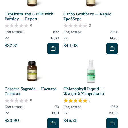
Capsicum and Garlic with
Carbo Grabbers — Карбо
Parsley — Перец
Гребберз
0
0
Код товара:
832
Код товара:
2954
PV:
14,60
PV:
19,93
$32,31
$44,08
Cascara Sagrada — Каскара
Chlorophyll Liquid —
Саграда
Жидкий Хлорофилл
0
7
Код товара:
170
Код товара:
1580
PV:
10,81
PV:
20,89
$23,90
$46,21