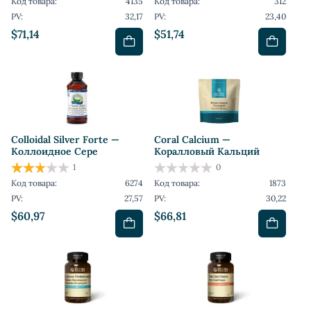
Код товара:
4135
Код товара:
312
PV:
32,17
PV:
23,40
$71,14
$51,74
Colloidal Silver Forte —
Coral Calcium —
Коллоидное Сере
Коралловый Кальций
1
0
Код товара:
6274
Код товара:
1873
PV:
27,57
PV:
30,22
$60,97
$66,81