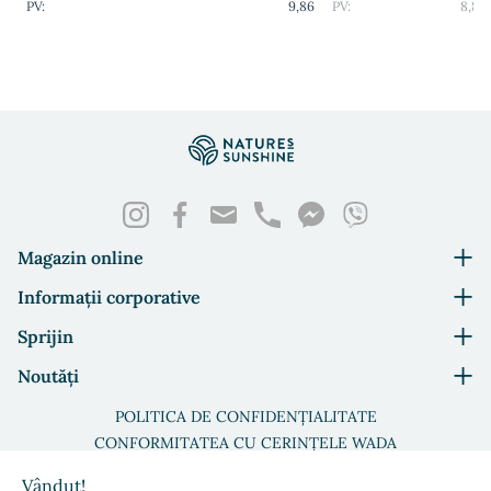
PV:
9,86
PV:
8,82
daunele aduse mediului.
Glicerina reține umezeala pielii, prevenind deshidratarea.
Alantoina se înmoaie și hidratează perfect, îmbunătățește
regenerarea pielii.
Concentratul de Aloe Vera hidratează, înmoaie și
îmbunătățește regenerarea pielii. Crește imunitatea pielii,
vindecarea rănilor și ulcerația.
Mirosul natural răcoritor are un efect calmant asupra
întregului corp.
Magazin online
Informații corporative
Sprijin
Noutăți
POLITICA DE CONFIDENȚIALITATE
CONFORMITATEA CU CERINȚELE WADA
©2026 Toate drepturile rezervate. © NSP Moldova
Vândut!