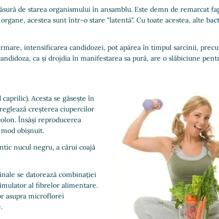
sură de starea organismului în ansamblu. Este demn de remarcat fapt
e organe, acestea sunt într-o stare "latentă". Cu toate acestea, alte ba
rmare, intensificarea candidozei, pot apărea în timpul sarcinii, precu
andidoza, ca și drojdia în manifestarea sa pură, are o slăbiciune pentr
caprilic). Acesta se găsește în
 reglează creșterea ciupercilor
olon. Însăși reproducerea
n mod obișnuit.
ntic nucul negru, a cărui coajă
tinale se datorează combinației
imulator al fibrelor alimentare.
or asupra microflorei
.