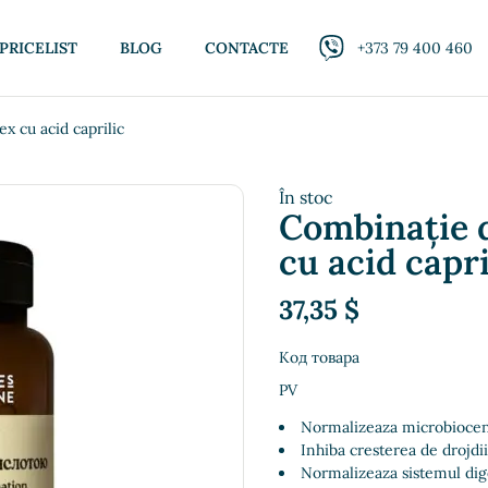
PRICELIST
BLOG
CONTACTE
+373 79 400 460
x cu acid caprilic
În stoc
Combinație d
cu acid capri
37,35
$
Код товара
PV
Normalizeaza microbiocen
Inhiba cresterea de drojdii
Normalizeaza sistemul dig