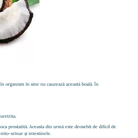
 în organism în sine nu cauzează această boală. În
uretrita.
ca prostatită. Aceasta din urmă este deosebit de dificil de
ito-urinar și intestinele.