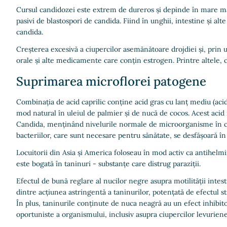
Cursul candidozei este extrem de dureros și depinde în mare mă
pasivi de blastospori de candida. Fiind în unghii, intestine și alt
candida.
Creșterea excesivă a ciupercilor asemănătoare drojdiei și, prin u
orale și alte medicamente care conțin estrogen. Printre altele, c
Suprimarea microflorei patogene
Combinația de acid caprilic conține acid gras cu lanț mediu (acid 
mod natural în uleiul de palmier și de nucă de cocos. Acest acid
Candida, menținând nivelurile normale de microorganisme în c
bacteriilor, care sunt necesare pentru sănătate, se desfășoară î
Locuitorii din Asia și America foloseau în mod activ ca antihelmi
este bogată în taninuri - substanțe care distrug paraziții.
Efectul de bună reglare al nucilor negre asupra motilității intes
dintre acțiunea astringentă a taninurilor, potențată de efectul st
În plus, taninurile conținute de nuca neagră au un efect inhibit
oportuniste a organismului, inclusiv asupra ciupercilor levuriene