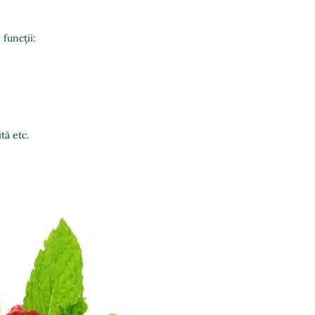
 funcții:
tă etc.