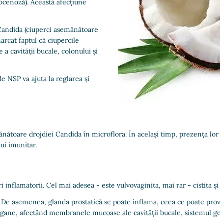
iocenoză). Această afecțiune
 Candida (ciuperci asemănătoare
arcat faptul că ciupercile
 cavității bucale, colonului și
e NSP va ajuta la reglarea și
nătoare drojdiei Candida în microflora. În același timp, prezența lor
ui imunitar.
nflamatorii. Cel mai adesea - este vulvovaginita, mai rar - cistita și 
. De asemenea, glanda prostatică se poate inflama, ceea ce poate provo
rgane, afectând membranele mucoase ale cavității bucale, sistemul gen