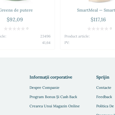
Greens de putere
SmartMeal — Smart
$92,09
$117,16
0
0
icle:
23496
Product article:
41,64
PV:
Informații corporative
Sprijin
Despre Companie
Contacte
Program Bonus Și Cash Back
Feedback
Crearea Unui Magazin Online
Politica De