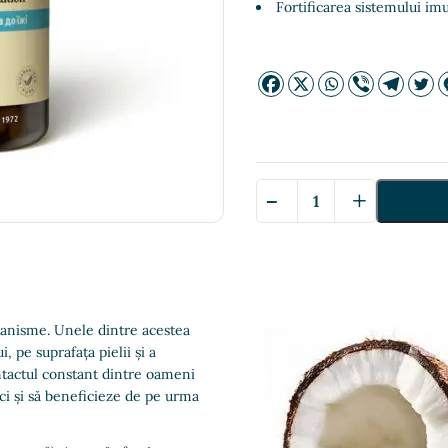
Fortificarea sistemului imu
-
+
Cantitate
Caprylic
Acid
Combination
—
Комплекс
с
ganisme. Unele dintre acestea
Каприловой
, pe suprafața pielii și a
Кислотой
ntactul constant dintre oameni
 ci și să beneficieze de pe urma