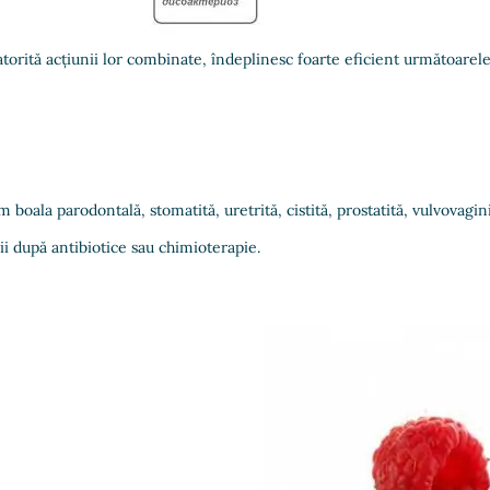
torită acțiunii lor combinate, îndeplinesc foarte eficient următoarele
oala parodontală, stomatită, uretrită, cistită, prostatită, vulvovagini
ii după antibiotice sau chimioterapie.