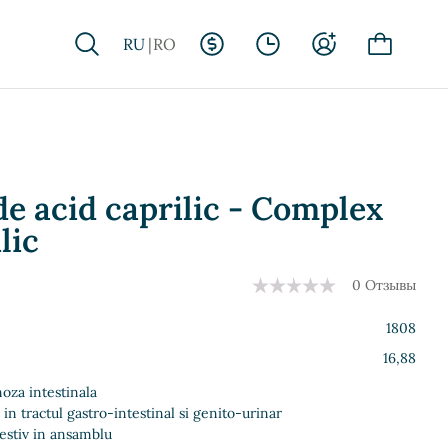
RU
RO
e acid caprilic - Complex
lic
0 Отзывы
1808
16,88
oza intestinala
 in tractul gastro-intestinal si genito-urinar
estiv in ansamblu