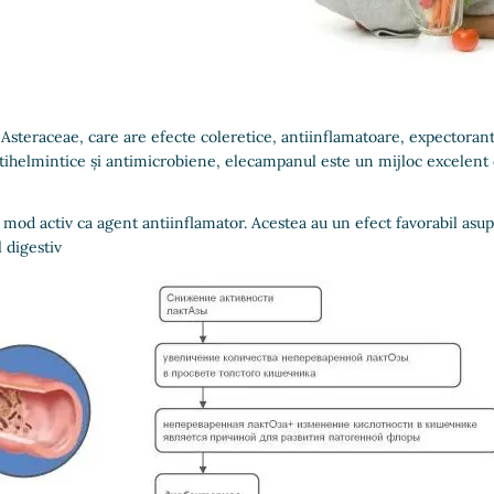
eraceae, care are efecte coleretice, antiinflamatoare, expectorante 
tihelmintice și antimicrobiene, elecampanul este un mijloc excelent de 
mod activ ca agent antiinflamator. Acestea au un efect favorabil asupra
 digestiv