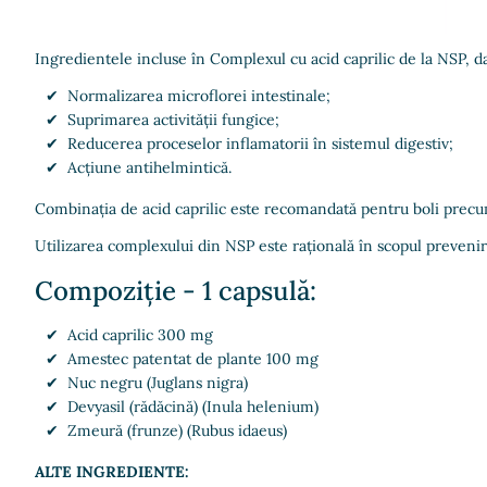
Ingredientele incluse în Complexul cu acid caprilic de la NSP, da
Normalizarea microflorei intestinale;
Suprimarea activității fungice;
Reducerea proceselor inflamatorii în sistemul digestiv;
Acțiune antihelmintică.
Combinația de acid caprilic este recomandată pentru boli precum b
Utilizarea complexului din NSP este rațională în scopul prevenir
Compoziție - 1 capsulă:
Acid caprilic 300 mg
Amestec patentat de plante 100 mg
Nuc negru (Juglans nigra)
Devyasil (rădăcină) (Inula helenium)
Zmeură (frunze) (Rubus idaeus)
ALTE INGREDIENTE: