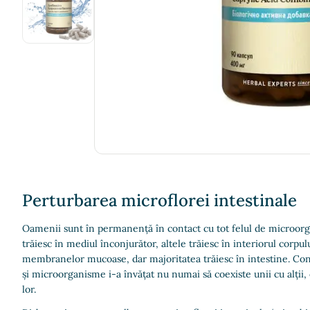
Perturbarea microflorei intestinale
Oamenii sunt în permanență în contact cu tot felul de microor
trăiesc în mediul înconjurător, altele trăiesc în interiorul corpului
membranelor mucoase, dar majoritatea trăiesc în intestine. Co
și microorganisme i-a învățat nu numai să coexiste unii cu alții,
lor.