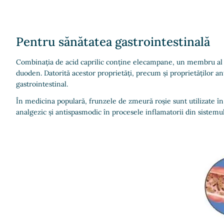
Pentru sănătatea gastrointestinală
Combinația de acid caprilic conține elecampane, un membru al Ast
duoden. Datorită acestor proprietăți, precum și proprietăților an
gastrointestinal.
În medicina populară, frunzele de zmeură roșie sunt utilizate în 
analgezic și antispasmodic în procesele inflamatorii din sistemul