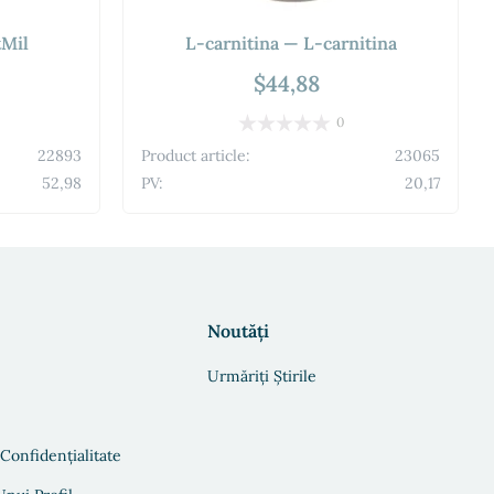
Mil
L-carnitina — L-carnitina
$44,88
0
22893
Product article:
23065
52,98
PV:
20,17
Noutăți
Urmăriți Știrile
 Confidențialitate