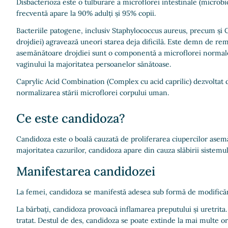
Disbacterioza este o tulburare a microflorei intestinale (microb
frecventă apare la 90% adulți și 95% copii.
Bacteriile patogene, inclusiv Staphylococcus aureus, precum și
drojdiei) agravează uneori starea deja dificilă. Este demn de rem
asemănătoare drojdiei sunt o componentă a microflorei normale a
vaginului la majoritatea persoanelor sănătoase.
Caprylic Acid Combination (Complex cu acid caprilic) dezvoltat d
normalizarea stării microflorei corpului uman.
Ce este candidoza?
Candidoza este o boală cauzată de proliferarea ciupercilor asemă
majoritatea cazurilor, candidoza apare din cauza slăbirii sistemul
Manifestarea candidozei
La femei, candidoza se manifestă adesea sub formă de modificări i
La bărbați, candidoza provoacă inflamarea preputului și uretrita
tratat. Destul de des, candidoza se poate extinde la mai multe o