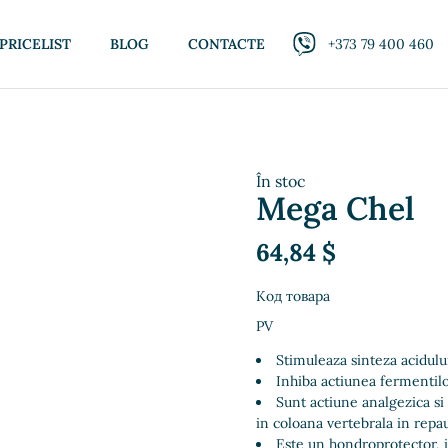
PRICELIST
BLOG
CONTACTE
+373 79 400 460
În stoc
Mega Chel
64,84
$
Код товара
PV
Stimuleaza sinteza acidului
Inhiba actiunea fermentilor
Sunt actiune analgezica si
in coloana vertebrala in repau
Este un hondroprotector, i