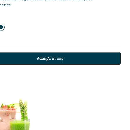
metice
Adaugă în coș