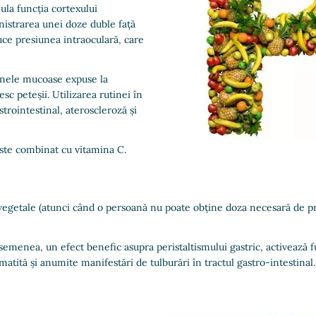
ula funcția cortexului
nistrarea unei doze duble față
ce presiunea intraoculară, care
anele mucoase expuse la
sc peteșii. Utilizarea rutinei în
strointestinal, ateroscleroză și
este combinat cu vitamina C.
vegetale (atunci când o persoană nu poate obține doza necesară de pr
emenea, un efect benefic asupra peristaltismului gastric, activează fun
atită și anumite manifestări de tulburări în tractul gastro-intestinal.