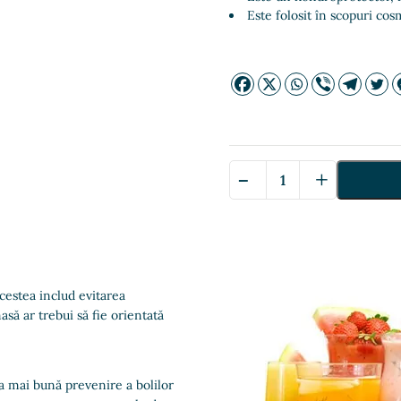
Este folosit în scopuri cos
-
+
Cantitate
Mega
Chel
—
Мега
Хел
cestea includ evitarea
asă ar trebui să fie orientată
a mai bună prevenire a bolilor