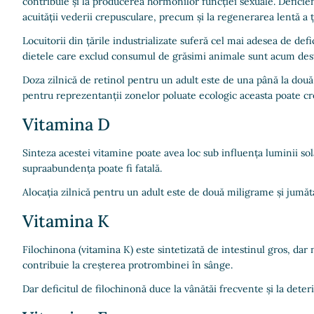
contribuie și la producerea hormonilor funcției sexuale. Deficien
acuității vederii crepusculare, precum și la regenerarea lentă a ț
Locuitorii din țările industrializate suferă cel mai adesea de def
dietele care exclud consumul de grăsimi animale sunt acum dest
Doza zilnică de retinol pentru un adult este de una până la două
pentru reprezentanții zonelor poluate ecologic aceasta poate cre
Vitamina D
Sinteza acestei vitamine poate avea loc sub influența luminii sol
supraabundența poate fi fatală.
Alocația zilnică pentru un adult este de două miligrame și jumăt
Vitamina K
Filochinona (vitamina K) este sintetizată de intestinul gros, dar
contribuie la creșterea protrombinei în sânge.
Dar deficitul de filochinonă duce la vânătăi frecvente și la deter