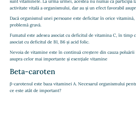
sunt vitaminele. La urma urmei, acestea nu numai că participă l
activitate vitală a organismului, dar au și un efect favorabil asupr
Dacă organismul unei persoane este deficitar în orice vitamină,
problemă gravă.
Fumatul este adesea asociat cu deficitul de vitamina C, în timp 
asociat cu deficitul de B1, B6 și acid folic.
Nevoia de vitamine este în continuă creștere din cauza poluării
asupra celor mai importante și esențiale vitamine
Beta-caroten
β-carotenul este baza vitaminei A. Necesarul organismului pentru
ce este atât de important?