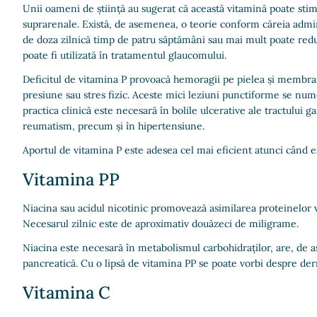
Unii oameni de știință au sugerat că această vitamină poate stim
suprarenale. Există, de asemenea, o teorie conform căreia admi
de doza zilnică timp de patru săptămâni sau mai mult poate redu
poate fi utilizată în tratamentul glaucomului.
Deficitul de vitamina P provoacă hemoragii pe pielea și membr
presiune sau stres fizic. Aceste mici leziuni punctiforme se nume
practica clinică este necesară în bolile ulcerative ale tractului ga
reumatism, precum și în hipertensiune.
Aportul de vitamina P este adesea cel mai eficient atunci când 
Vitamina PP
Niacina sau acidul nicotinic promovează asimilarea proteinelor 
Necesarul zilnic este de aproximativ douăzeci de miligrame.
Niacina este necesară în metabolismul carbohidraților, are, de as
pancreatică. Cu o lipsă de vitamina PP se poate vorbi despre derm
Vitamina C