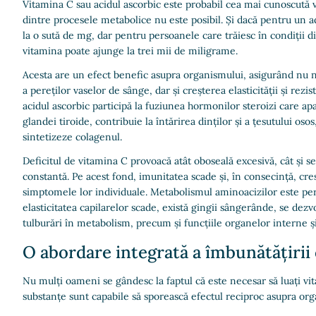
Vitamina C sau acidul ascorbic este probabil cea mai cunoscută v
dintre procesele metabolice nu este posibil. Și dacă pentru un 
la o sută de mg, dar pentru persoanele care trăiesc în condiții d
vitamina poate ajunge la trei mii de miligrame.
Acesta are un efect benefic asupra organismului, asigurând nu
a pereților vaselor de sânge, dar și creșterea elasticității și rez
acidul ascorbic participă la fuziunea hormonilor steroizi care apa
glandei tiroide, contribuie la întărirea dinților și a țesutului oso
sintetizeze colagenul.
Deficitul de vitamina C provoacă atât oboseală excesivă, cât și se
constantă. Pe acest fond, imunitatea scade și, în consecință, creș
simptomele lor individuale. Metabolismul aminoacizilor este pert
elasticitatea capilarelor scade, există gingii sângerânde, se dezvo
tulburări în metabolism, precum și funcțiile organelor interne și
O abordare integrată a îmbunătățirii ca
Nu mulți oameni se gândesc la faptul că este necesar să luați v
substanțe sunt capabile să sporească efectul reciproc asupra org