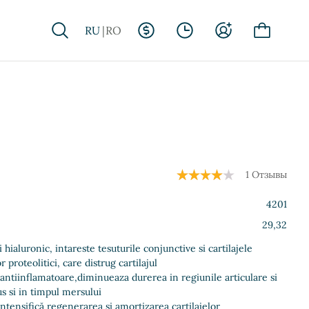
RU
RO
1 Отзывы
4201
29,32
 hialuronic, intareste tesuturile conjunctive si cartilajele
 proteolitici, care distrug cartilajul
 antiinflamatoare,diminueaza durerea in regiunile articulare si
s si in timpul mersului
ntensifică regenerarea și amortizarea cartilajelor