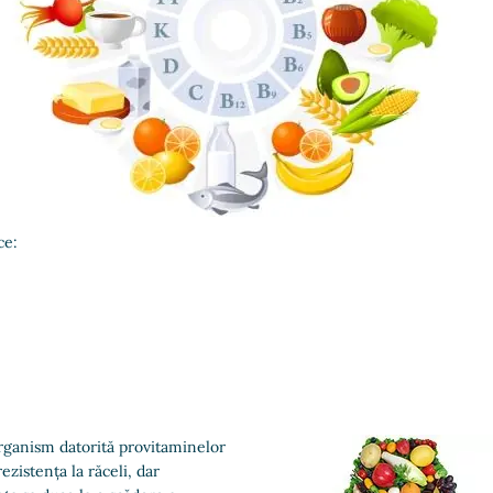
ce:
organism datorită provitaminelor
zistența la răceli, dar