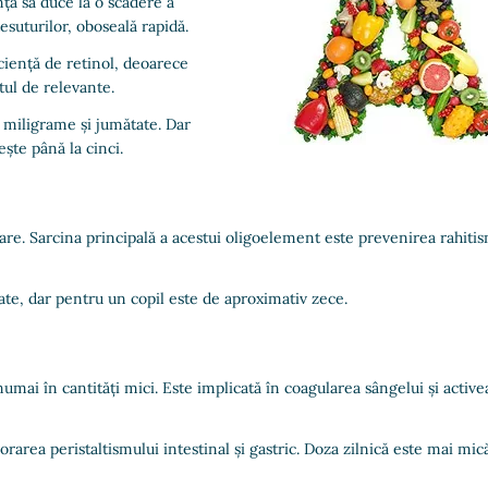
ța sa duce la o scădere a
esuturilor, oboseală rapidă.
iciență de retinol, deoarece
ul de relevante.
 miligrame și jumătate. Dar
ște până la cinci.
are. Sarcina principală a acestui oligoelement este prevenirea rahitis
ate, dar pentru un copil este de aproximativ zece.
 numai în cantități mici. Este implicată în coagularea sângelui și acti
iorarea peristaltismului intestinal și gastric. Doza zilnică este mai m