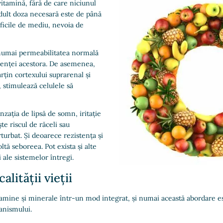
itamină, fără de care niciunul
adult doza necesară este de până
ificile de mediu, nevoia de
 numai permeabilitatea normală
istenței acestora. De asemenea,
rțin cortexului suprarenal și
s, stimulează celulele să
nzația de lipsă de somn, iritație
te riscul de răceli sau
urbat. Și deoarece rezistența și
ltă seboreea. Pot exista și alte
 ale sistemelor întregi.
lității vieții
itamine și minerale într-un mod integrat, și numai această abordare e
anismului.