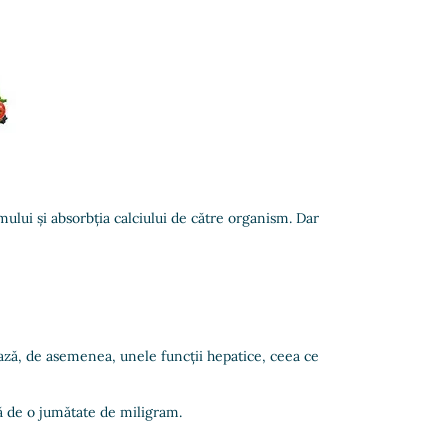
mului și absorbția calciului de către organism. Dar
vează, de asemenea, unele funcții hepatice, ceea ce
ică de o jumătate de miligram.