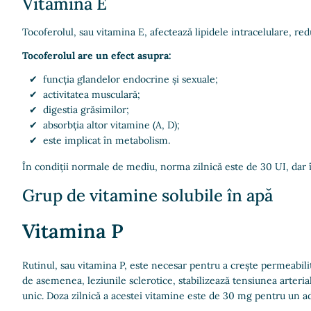
Vitamina E
Tocoferolul, sau vitamina E, afectează lipidele intracelulare, re
Tocoferolul are un efect asupra:
funcția glandelor endocrine și sexuale;
activitatea musculară;
digestia grăsimilor;
absorbția altor vitamine (A, D);
este implicat în metabolism.
În condiții normale de mediu, norma zilnică este de 30 UI, dar în
Grup de vitamine solubile în apă
Vitamina P
Rutinul, sau vitamina P, este necesar pentru a crește permeabili
de asemenea, leziunile sclerotice, stabilizează tensiunea arterial
unic. Doza zilnică a acestei vitamine este de 30 mg pentru un ad