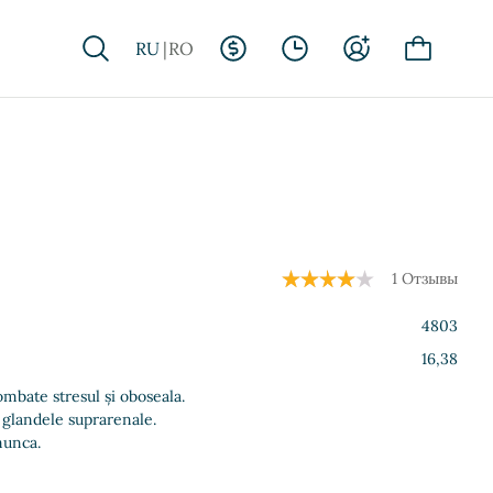
RU
RO
1 Отзывы
4803
16,38
ombate stresul și oboseala.
 glandele suprarenale.
munca.