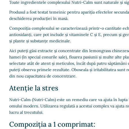
Toate ingredientele complexului Nutri-Calm sunt naturale și sig
Produsul a fost testat temeinic pentru apariția efectelor secunda
deschiderea producției în masă.
Compoziția complexului se caracterizează printr-o cantitate ech
antioxidanți, care pot include și vitaminele C și E, precum și ge
și plante și substanțe medicinale.
Aici puteți găsi extracte și concentrate din lemongrass chinezesc
hamei (în special conurile sale), floarea pasiunii și multe alte 
selectate atât de atent și meticulos, încât după patru săptămâni d
puteți observa primele rezultate. Oboseala și iritabilitatea sunt 
din nou capacitatea de concentrare.
Atenție la stres
Nutri-Calm (Nutri-Calm) este un remediu care va ajuta în lupta 
omului modern. Utilizarea regulată a acestui complex va ajuta nu nu
lucru al trecutului.
Compoziția a 1 comprimat: