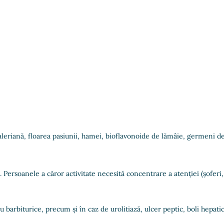
leriană, floarea pasiunii, hamei, bioflavonoide de lămâie, germeni de 
. Persoanele a căror activitate necesită concentrare a atenției (șoferi,
barbiturice, precum și în caz de urolitiază, ulcer peptic, boli hepatice