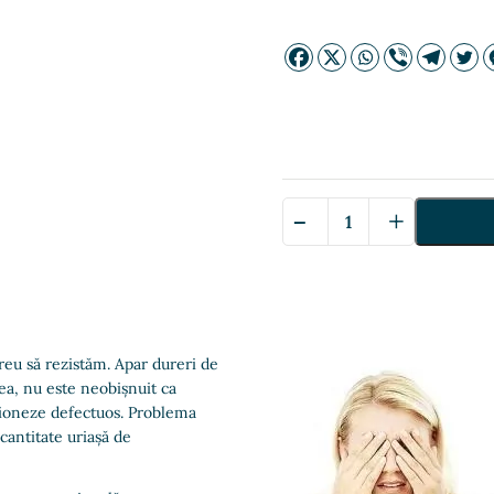
-
+
Cantitate
Nutri
Calm
—
Нутри
Калм
greu să rezistăm. Apar dureri de
ea, nu este neobișnuit ca
cționeze defectuos. Problema
cantitate uriașă de