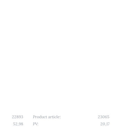
22893
Product article:
23065
52,98
PV:
20,17