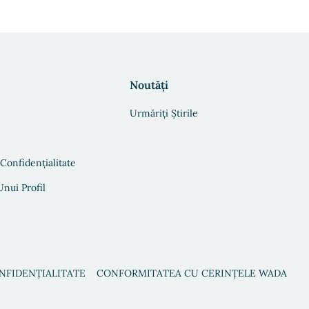
Noutăți
Urmăriți Știrile
 Confidențialitate
nui Profil
ONFIDENȚIALITATE
CONFORMITATEA CU CERINȚELE WADA