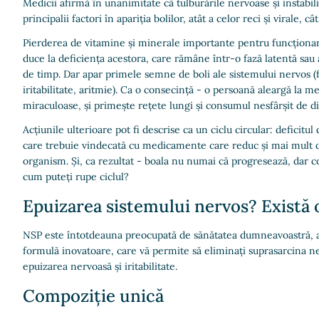
Medicii afirmă în unanimitate că tulburările nervoase și instabi
principalii factori în apariția bolilor, atât a celor reci și virale, cât
Pierderea de vitamine și minerale importante pentru funcționa
duce la deficiența acestora, care rămâne într-o fază latentă sau
de timp. Dar apar primele semne de boli ale sistemului nervos (f
iritabilitate, aritmie). Ca o consecință - o persoană aleargă la m
miraculoase, și primește rețete lungi și consumul nesfârșit de 
Acțiunile ulterioare pot fi descrise ca un ciclu circular: deficitu
care trebuie vindecată cu medicamente care reduc și mai mult c
organism. Și, ca rezultat - boala nu numai că progresează, dar c
cum puteți rupe ciclul?
Epuizarea sistemului nervos? Există o
NSP este întotdeauna preocupată de sănătatea dumneavoastră, atâ
formulă inovatoare, care vă permite să eliminați suprasarcina n
epuizarea nervoasă și iritabilitate.
Compoziție unică