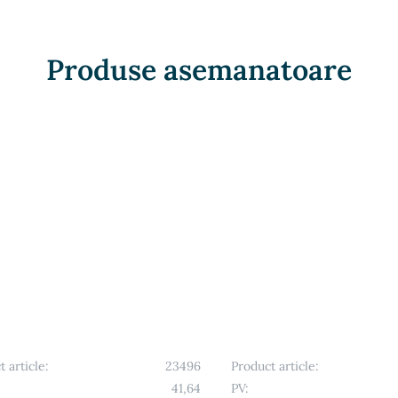
Produse asemanatoare
 article:
23496
Product article:
41,64
PV: