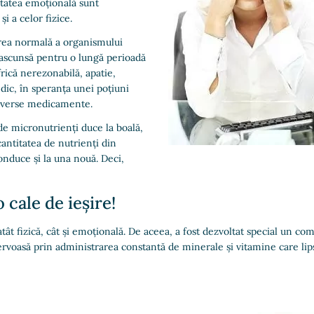
litatea emoțională sunt
 și a celor fizice.
rea normală a organismului
 ascunsă pentru o lungă perioadă
rică nerezonabilă, apatie,
edic, în speranța unei poțiuni
diverse medicamente.
l de micronutrienți duce la boală,
antitatea de nutrienți din
onduce și la una nouă. Deci,
 cale de ieșire!
t fizică, cât și emoțională. De aceea, a fost dezvoltat special un c
ervoasă prin administrarea constantă de minerale și vitamine care lip