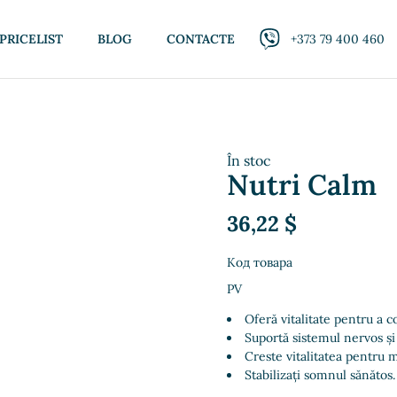
PRICELIST
BLOG
CONTACTE
+373 79 400 460
În stoc
Nutri Calm
36,22
$
Код товара
PV
Oferă vitalitate pentru a c
Suportă sistemul nervos și
Creste vitalitatea pentru 
Stabilizați somnul sănătos.