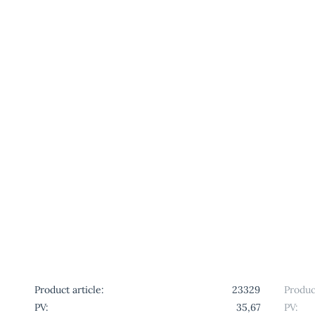
Product article:
23329
Product
PV:
35,67
PV: