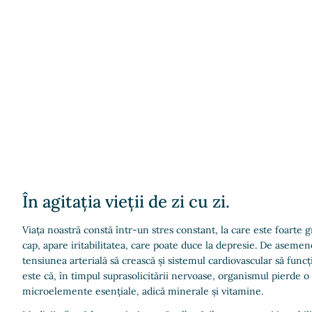
În agitația vieții de zi cu zi.
Viața noastră constă într-un stres constant, la care este foarte 
cap, apare iritabilitatea, care poate duce la depresie. De asemen
tensiunea arterială să crească și sistemul cardiovascular să fun
este că, în timpul suprasolicitării nervoase, organismul pierde o 
microelemente esențiale, adică minerale și vitamine.