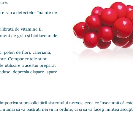
ure.
re sau a defectelor înainte de
ilibrată de vitamine B,
rmeni de grâu și bioflavonoide,
, polen de flori, valeriană,
plante. Componentele sunt
e utilizare a acestui preparat
reduse, depresia dispare, apare
împotriva suprasolicitării sistemului nervos, ceea ce înseamnă că est
mai să vă păstrați nervii în ordine, ci și să vă faceți mintea ascuțită ș