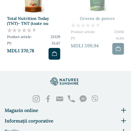
magneziu, aromă de portocale, piersici.
dureroase în gât, reduce uscăciunea. Pentru a calma tusea, în
compoziție este inclus lemnul dulce; echinacea sporește
proprietățile antiinflamatorii ale pastiluțelor.
Total Nutrition Today
Greens de putere
(TNT)- TNT (toate nu
0
0
Product article:
23496
Product article:
23329
PV:
41,64
PV:
35,67
MDL1 599,94
MDL1 370,78
Magazin online
Informații corporative