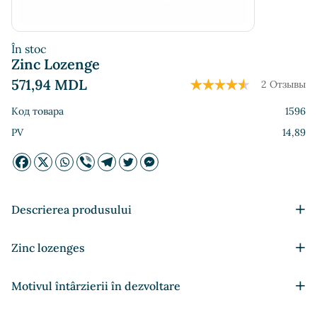
În stoc
Zinc Lozenge
571,94
MDL
2 Отзывы
Код товара
1596
PV
14,89
+
Descrierea produsului
Stimulează sistemul imunitar
+
Zinc lozenges
Eficace în timpul prevenirii bolilor infecțioase
Îmbunătățește starea bolilor tractului respirator (superioară
Istoria arată că, încă de acum cinci milenii, vechii egipteni
+
Motivul întârzierii în dezvoltare
și inferioară)
foloseau unguentul de zinc ca mijloc de vindecare a rănilor,
Coordonarea sistemului endocrin
precum și pentru tratarea diferitelor boli de piele.
Enzimele care conțin zinc participă la sinteza moleculelor de