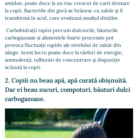
amidon, poate duce la un risc crescut de carii dentare
la copii. Bacteriile din gură se hrănesc cu zahăr și îl
transformă în acid, care erodează smalțul dinților.
Carbohidrații rapizi precum dulciurile, băuturile
carbogazoase și alimentele foarte procesate pot
provoca fluctuații rapide ale nivelului de zahăr din
sânge. Acest lucru poate duce la vârfuri de energie,
somnolență, tulburări de concentrare și dispoziție
scăzută la copii.
2. Copiii nu beau apă, apă curată obișnuită.
Dar ei beau sucuri, compoturi, băuturi dulci
carbogazoase.