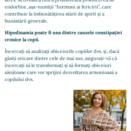
endorfine, așa-numiții "hormoni ai fericirii", care
contribuie la îmbunătățirea stării de spirit și a
bunăstării generale.
Hipodinamia poate fi una dintre cauzele constipației
cronice la copii.
Încercați să analizați obiceiurile copiilor dvs. și, dacă
găsiți oricare dintre cele de mai sus, asigurați-vă că
încercați să le transformați și să formați obiceiuri
sănătoase care vor sprijini dezvoltarea armonioasă a
copilului dvs.