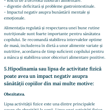
- Riscul de a dezvolta tulburări alimentare.
- digestie deficitară și probleme gastrointestinale.
- Impactul negativ asupra bunăstării mentale și
emoționale.
Alimentația regulată și respectarea unei bune rutine
nutriționale sunt foarte importante pentru sănătatea
copilului. Se recomandă stabilirea intervalelor optime
de masă, includerea în dietă a unor alimente variate și
nutritive, acordarea de timp suficient copilului pentru
a mânca și stabilirea unor obiceiuri alimentare pozitive.
5.Hipodinamia sau lipsa de activitate fizică
poate avea un impact negativ asupra
sănătății copiilor din mai multe motive:
Obezitatea.
Lipsa activității fizice este una dintre principalele
cauze ale obezității la copii. Lipsa unei activități fizice