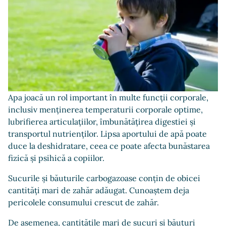
Apa joacă un rol important în multe funcții corporale,
inclusiv menținerea temperaturii corporale optime,
lubrifierea articulațiilor, îmbunătățirea digestiei și
transportul nutrienților. Lipsa aportului de apă poate
duce la deshidratare, ceea ce poate afecta bunăstarea
fizică și psihică a copiilor.
Sucurile și băuturile carbogazoase conțin de obicei
cantități mari de zahăr adăugat. Cunoaștem deja
pericolele consumului crescut de zahăr.
De asemenea, cantitățile mari de sucuri și băuturi