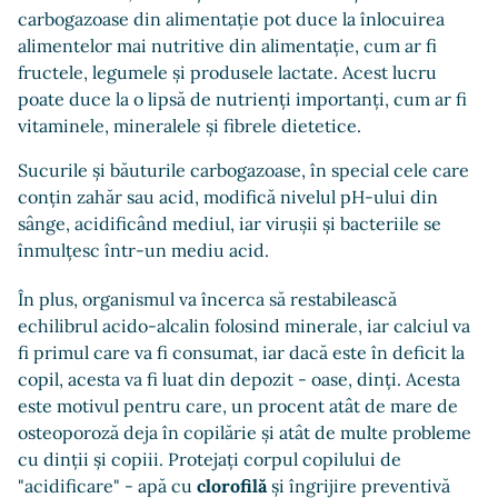
carbogazoase din alimentație pot duce la înlocuirea
alimentelor mai nutritive din alimentație, cum ar fi
fructele, legumele și produsele lactate. Acest lucru
poate duce la o lipsă de nutrienți importanți, cum ar fi
vitaminele, mineralele și fibrele dietetice.
Sucurile și băuturile carbogazoase, în special cele care
conțin zahăr sau acid, modifică nivelul pH-ului din
sânge, acidificând mediul, iar virușii și bacteriile se
înmulțesc într-un mediu acid.
În plus, organismul va încerca să restabilească
echilibrul acido-alcalin folosind minerale, iar calciul va
fi primul care va fi consumat, iar dacă este în deficit la
copil, acesta va fi luat din depozit - oase, dinți. Acesta
este motivul pentru care, un procent atât de mare de
osteoporoză deja în copilărie și atât de multe probleme
cu dinții și copiii. Protejați corpul copilului de
"acidificare" - apă cu
clorofilă
și îngrijire preventivă