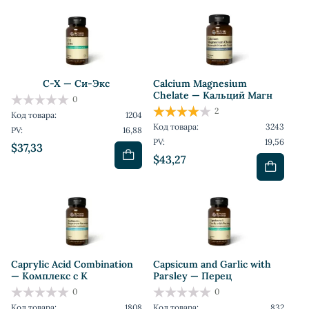
C-X — Си-Экс
Calcium Magnesium
Chelate — Кальций Магн
0
2
Код товара:
1204
Код товара:
3243
PV:
16,88
PV:
19,56
$37,33
$43,27
Caprylic Acid Combination
Capsicum and Garlic with
— Комплекс с К
Parsley — Перец
0
0
Код товара:
1808
Код товара:
832