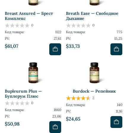
Breast Assured — Брест
Breath Ease — Свободное
Комплекс
Дыхание
0
0
Код товара:
1122
Код товара:
775
PV:
27,61
PV:
15,25
$61,07
$33,73
Bupleurum Plus —
Burdock — Репейник
Буплерум Плюс
2
0
Код товара:
140
Код товара:
1860
PV:
11,16
PV:
23,06
$24,65
$50,98