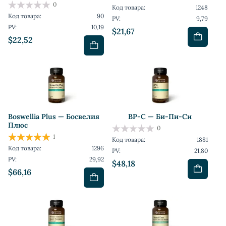
0
Код товара:
1248
Код товара:
90
PV:
9,79
PV:
10,19
$21,67
$22,52
Boswellia Plus — Босвелия
BP-C — Би-Пи-Си
Плюс
0
1
Код товара:
1881
Код товара:
1296
PV:
21,80
PV:
29,92
$48,18
$66,16