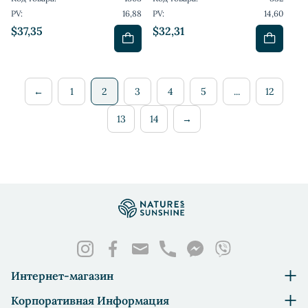
PV:
16,88
PV:
14,60
$37,35
$32,31
←
1
2
3
4
5
...
12
13
14
→
Интернет-магазин
Корпоративная Информация