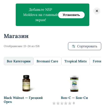
Добавьте NSP
×
Moldova на главный
Установить
экран!
Главная
>
Магазин
>
Магазин
Сортировать
Отображение 13–24 из 158
Все Категории
Bremani Care
Tropical Mists
Готовы
Black Walnut — Грецкий
Bon-C — Бон-Си
Орех
0