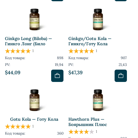
Ginkgo Long (Biloba) —
Ginkgo/Gotu Kola —
Гинкго Лонг (Било
Гинкго/Готу Кола
1
1
Код товара:
898
Код товара:
907
PV:
19,94
PV:
21,43
$44,09
$47,39
Gotu Kola — Готу Кола
Hawthorn Plus —
Боярышник Плюс
1
1
Код товара:
360