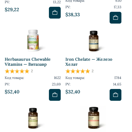
Код товара:
930
PV:
13,22
PV:
17,33
$29,22
$38,33
Herbasaurus Сhewable
Iron Chelate — Железо
Vitamins — Витазавр
Хелат
2
2
Код товара:
1622
Код товара:
1784
PV:
23,69
PV:
14,65
$52,40
$32,40