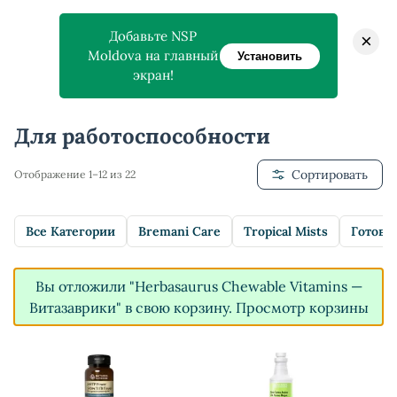
Добавьте NSP
×
Moldova на главный
Установить
экран!
Главная
>
Магазин
>
Для работоспособности
Для работоспособности
Сортировать
Отображение 1–12 из 22
Все Категории
Bremani Care
Tropical Mists
Готовы
Вы отложили "Herbasaurus Сhewable Vitamins —
Витазаврики" в свою корзину.
Просмотр корзины