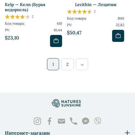
Kelp — Келп (Бурая
Lecithin — Лецитин
водоросль)
2
2
Код товара:
1661
Код товара:
410
PV:
22,82
PV:
10,44
$50,47
$23,10
1
2
→
Интернет-магазин