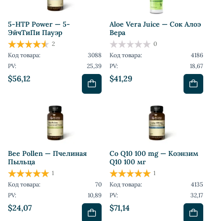
5-HTP Power — 5-
Aloe Vera Juice — Сок Алоэ
ЭйчТиПи Пауэр
Вера
2
0
Код товара:
3088
Код товара:
4186
PV:
25,39
PV:
18,67
$56,12
$41,29
Bee Pollen — Пчелиная
Co Q10 100 mg — Коэнзим
Пыльца
Q10 100 мг
1
1
Код товара:
70
Код товара:
4135
PV:
10,89
PV:
32,17
$24,07
$71,14