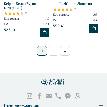
Kelp — Келп (Бурая
Lecithin — Лецитин
водоросль)
2
2
Код товара:
1661
Код товара:
410
PV:
22,82
PV:
10,44
$50,47
$23,10
1
2
→
Интернет-магазин