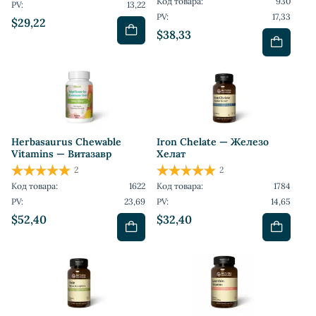
Код товара:
930
PV:
13,22
PV:
17,33
$29,22
$38,33
Herbasaurus Сhewable
Iron Chelate — Железо
Vitamins — Витазавр
Хелат
2
2
Код товара:
1622
Код товара:
1784
PV:
23,69
PV:
14,65
$52,40
$32,40