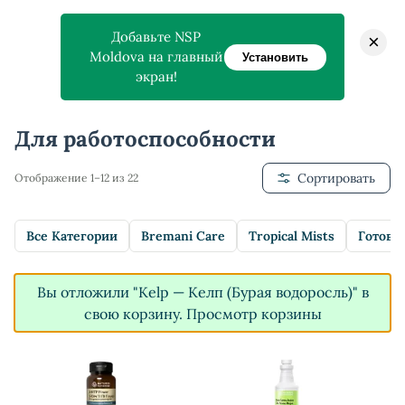
Добавьте NSP
×
Moldova на главный
Установить
экран!
Главная
>
Магазин
>
Для работоспособности
Для работоспособности
Сортировать
Отображение 1–12 из 22
Все Категории
Bremani Care
Tropical Mists
Готовы
Вы отложили "Kelp — Келп (Бурая водоросль)" в
свою корзину.
Просмотр корзины