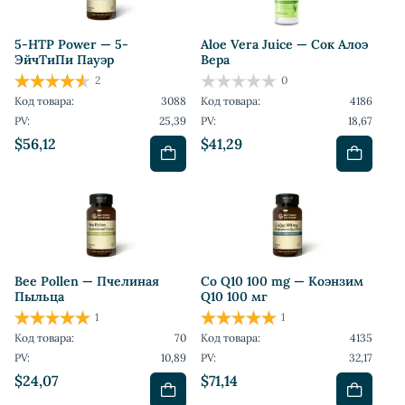
5-HTP Power — 5-
Aloe Vera Juice — Сок Алоэ
ЭйчТиПи Пауэр
Вера
2
0
Код товара:
3088
Код товара:
4186
PV:
25,39
PV:
18,67
$56,12
$41,29
Bee Pollen — Пчелиная
Co Q10 100 mg — Коэнзим
Пыльца
Q10 100 мг
1
1
Код товара:
70
Код товара:
4135
PV:
10,89
PV:
32,17
$24,07
$71,14