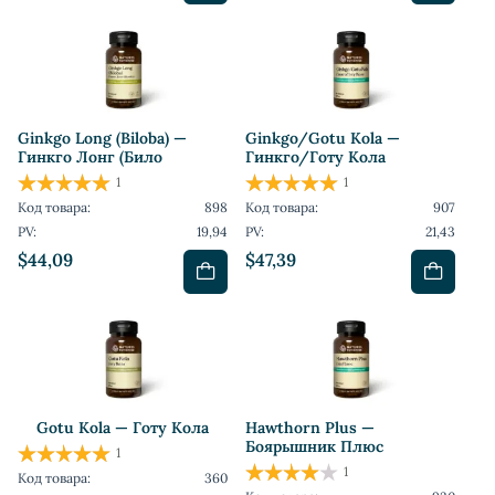
Ginkgo Long (Biloba) —
Ginkgo/Gotu Kola —
Гинкго Лонг (Било
Гинкго/Готу Кола
1
1
Код товара:
898
Код товара:
907
PV:
19,94
PV:
21,43
$44,09
$47,39
Gotu Kola — Готу Кола
Hawthorn Plus —
Боярышник Плюс
1
1
Код товара:
360