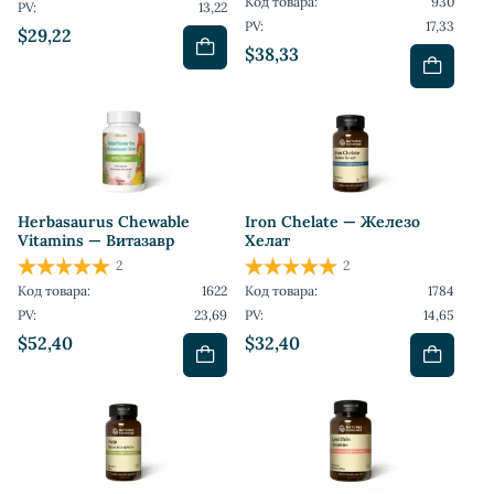
Код товара:
930
PV:
13,22
PV:
17,33
$29,22
$38,33
Herbasaurus Сhewable
Iron Chelate — Железо
Vitamins — Витазавр
Хелат
2
2
Код товара:
1622
Код товара:
1784
PV:
23,69
PV:
14,65
$52,40
$32,40