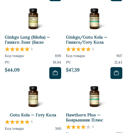
Ginkgo Long (Biloba) —
Ginkgo/Gotu Kola —
Гинкго Лонг (Било
Гинкго/Готу Кола
1
1
Код товара:
898
Код товара:
907
PV:
19,94
PV:
21,43
$44,09
$47,39
Gotu Kola — Готу Кола
Hawthorn Plus —
Боярышник Плюс
1
1
Код товара:
360