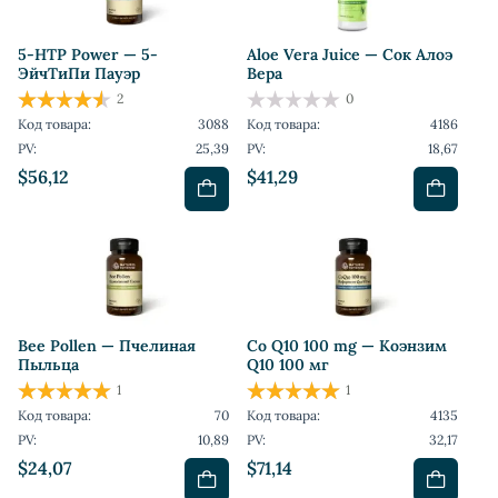
5-HTP Power — 5-
Aloe Vera Juice — Сок Алоэ
ЭйчТиПи Пауэр
Вера
2
0
Код товара:
3088
Код товара:
4186
PV:
25,39
PV:
18,67
$56,12
$41,29
Bee Pollen — Пчелиная
Co Q10 100 mg — Коэнзим
Пыльца
Q10 100 мг
1
1
Код товара:
70
Код товара:
4135
PV:
10,89
PV:
32,17
$24,07
$71,14