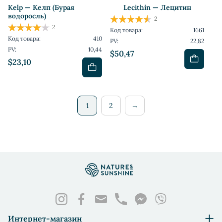
Kelp — Келп (Бурая
Lecithin — Лецитин
водоросль)
2
2
Код товара:
1661
Код товара:
410
PV:
22,82
PV:
10,44
$50,47
$23,10
1
2
→
Интернет-магазин