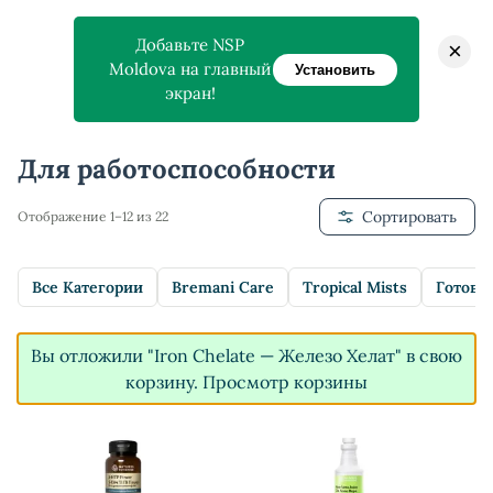
Добавьте NSP
×
Moldova на главный
Установить
экран!
Главная
>
Магазин
>
Для работоспособности
Для работоспособности
Сортировать
Отображение 1–12 из 22
Все Категории
Bremani Care
Tropical Mists
Готовы
Вы отложили "Iron Chelate — Железо Хелат" в свою
корзину.
Просмотр корзины