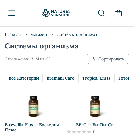
Главная
>
Магазин
>
Системы организма
Системы организма
Сортировать
Отображение 13–24 из 102
Все Категории
Bremani Care
Tropical Mists
Готовы
Boswellia Plus — Босвелия
BP-C — Би-Пи-Си
Плюс
0