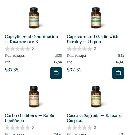
Caprylic Acid Combination
Capsicum and Garlic with
— Комплекс с К
Parsley — Перец
0
0
Код товара:
1808
Код товара:
832
PV:
16,88
PV:
14,60
$37,35
$32,31
Carbo Grabbers — Карбо
Cascara Sagrada — Каскара
Гребберз
Саграда
0
0
Код товара:
2954
Код товара:
170