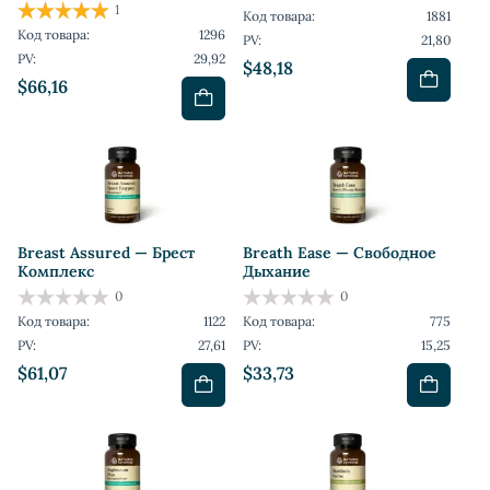
1
Код товара:
1881
Код товара:
1296
PV:
21,80
PV:
29,92
$48,18
$66,16
Breast Assured — Брест
Breath Ease — Свободное
Комплекс
Дыхание
0
0
Код товара:
1122
Код товара:
775
PV:
27,61
PV:
15,25
$61,07
$33,73