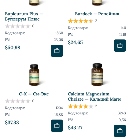
Bupleurum Plus —
Burdock — Репейник
Буплерум Плюс
2
0
Код товара:
140
Код товара:
1860
PV:
11,16
PV:
23,06
$24,65
$50,98
C-X — Си-Экс
Calcium Magnesium
Chelate — Кальций Магн
0
2
Код товара:
1204
Код товара:
3243
PV:
16,88
PV:
19,56
$37,33
$43,27