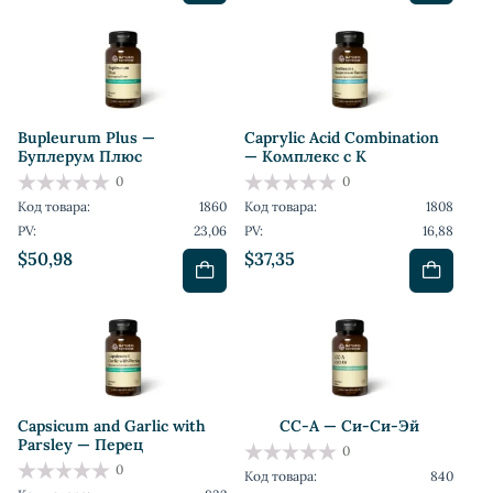
Bupleurum Plus —
Caprylic Acid Combination
Буплерум Плюс
— Комплекс с К
0
0
Код товара:
1860
Код товара:
1808
PV:
23,06
PV:
16,88
$50,98
$37,35
Capsicum and Garlic with
CC-A — Си-Си-Эй
Parsley — Перец
0
0
Код товара:
840