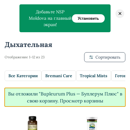
Добавьте NSP
×
Moldova на главный
Установить
экран!
Главная
>
Магазин
>
Дыхательная
Дыхательная
Сортировать
Отображение 1–12 из 23
Все Категории
Bremani Care
Tropical Mists
Готовы
Вы отложили "Bupleurum Plus — Буплерум Плюс" в
свою корзину.
Просмотр корзины