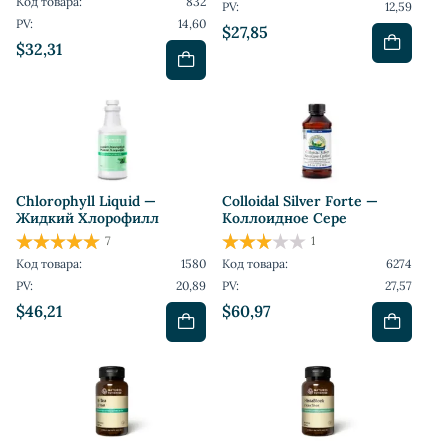
Код товара:
832
PV:
12,59
PV:
14,60
$27,85
$32,31
Chlorophyll Liquid —
Colloidal Silver Forte —
Жидкий Хлорофилл
Коллоидное Сере
7
1
Код товара:
1580
Код товара:
6274
PV:
20,89
PV:
27,57
$46,21
$60,97