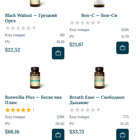
Black Walnut — Грецкий
Bon-C — Бон-Си
Орех
0
0
Код товара:
1248
Код товара:
90
PV:
9,79
PV:
10,19
$21,67
$22,52
Boswellia Plus — Босвелия
Breath Ease — Свободное
Плюс
Дыхание
1
0
Код товара:
1296
Код товара:
775
PV:
29,92
PV:
15,25
$66,16
$33,73