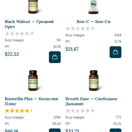
Black Walnut — Грецкий
Bon-C — Бон-Си
Орех
0
0
Код товара:
1248
Код товара:
90
PV:
9,79
PV:
10,19
$21,67
$22,52
Boswellia Plus — Босвелия
Breath Ease — Свободное
Плюс
Дыхание
1
0
Код товара:
1296
Код товара:
775
PV:
29,92
PV:
15,25
$66,16
$33,73