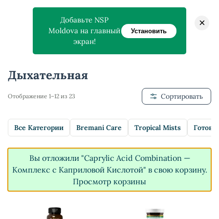
Добавьте NSP
×
Moldova на главный
Установить
экран!
Главная
>
Магазин
>
Дыхательная
Дыхательная
Сортировать
Отображение 1–12 из 23
Все Категории
Bremani Care
Tropical Mists
Готовы
Вы отложили "Caprylic Acid Combination —
Комплекс с Каприловой Кислотой" в свою корзину.
Просмотр корзины