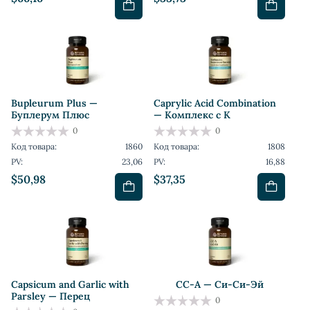
Bupleurum Plus —
Caprylic Acid Combination
Буплерум Плюс
— Комплекс с К
0
0
Код товара:
1860
Код товара:
1808
PV:
23,06
PV:
16,88
$50,98
$37,35
Capsicum and Garlic with
CC-A — Си-Си-Эй
Parsley — Перец
0