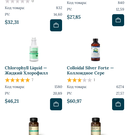
0
Код товара:
840
Код товара:
832
PV:
12,59
PV:
14,60
$27,85
$32,31
Chlorophyll Liquid —
Colloidal Silver Forte —
Жидкий Хлорофилл
Коллоидное Сере
7
1
Код товара:
1580
Код товара:
6274
PV:
20,89
PV:
27,57
$46,21
$60,97