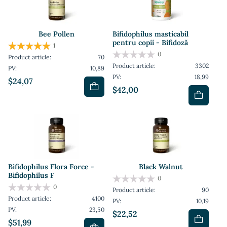
Bee Pollen
Bifidophilus masticabil
pentru copii - Bifidoză
1
0
Product article:
70
Product article:
3302
PV:
10,89
PV:
18,99
$24,07
$42,00
Bifidophilus Flora Force -
Black Walnut
Bifidophilus F
0
0
Product article:
90
Product article:
4100
PV:
10,19
PV:
23,50
$22,52
$51,99