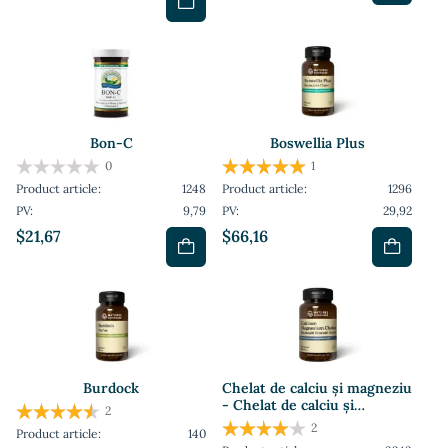
Bon-C
Boswellia Plus
0
1
Product article:
1248
Product article:
1296
PV:
9,79
PV:
29,92
$21,67
$66,16
Burdock
Chelat de calciu și magneziu
- Chelat de calciu și
2
magneziu
2
Product article:
140