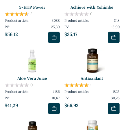
5-HTP Power
Achieve with Yohimbe
2
0
Product article:
3088
Product article:
1118
PV:
25,39
PV:
15,90
$56,12
$35,17
Aloe Vera Juice
Antioxidant
0
1
Product article:
4186
Product article:
1825
PV:
18,67
PV:
30,26
$41,29
$66,92