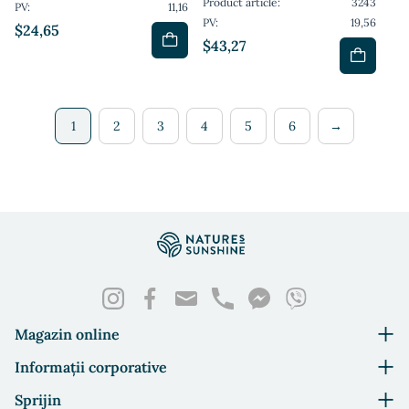
Product article:
3243
PV:
11,16
PV:
19,56
$24,65
$43,27
1
2
3
4
5
6
→
Magazin online
Informații corporative
Sprijin