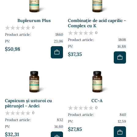
Bupleurum Plus
Combinație de acid caprilic -
Complex cu K
0
0
Product article:
1860
Product article:
1808
PV:
23,06
PV:
16,88
$50,98
$37,35
Capsicum și usturoi cu
CC-A
pătrunjel - Ardei
0
0
Product article:
840
Product article:
832
PV:
12,59
PV:
14,60
$27,85
$32,31