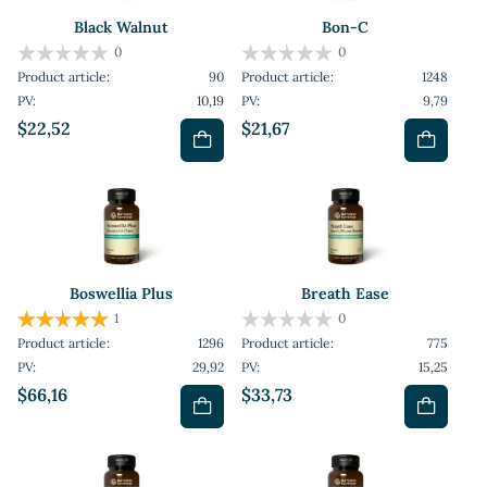
Black Walnut
Bon-C
0
0
Product article:
90
Product article:
1248
PV:
10,19
PV:
9,79
$22,52
$21,67
Boswellia Plus
Breath Ease
1
0
Product article:
1296
Product article:
775
PV:
29,92
PV:
15,25
$66,16
$33,73