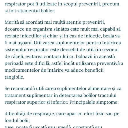
respirator pot fi utilizate în scopul prevenirii, precum
și în tratamentul bolilor.
Merită să acordați mai multă atenție prevenirii,
deoarece un organism sănătos este mult mai capabil să
reziste infecțiilor și chiar și în caz de infecție, boala va
fi mai ușoară. Utilizarea suplimentelor pentru întărirea
sistemului respirator este deosebit de utilă în sezonul
de răceli, evitarea contactului cu bolnavii în această
perioadă este dificilă, astfel încât utilizarea preventivă a
medicamentelor de întărire va aduce beneficii
tangibile.
Se recomandă utilizarea suplimentelor alimentare și ca
tratament suplimentar în detectarea bolilor tractului
respirator superior și inferior. Principalele simptome:
dificultăți de respirație, care apar cu efort fizic sau pe
fondul bolii;
tuse, poate fi uscată sau umedă, constantă sau