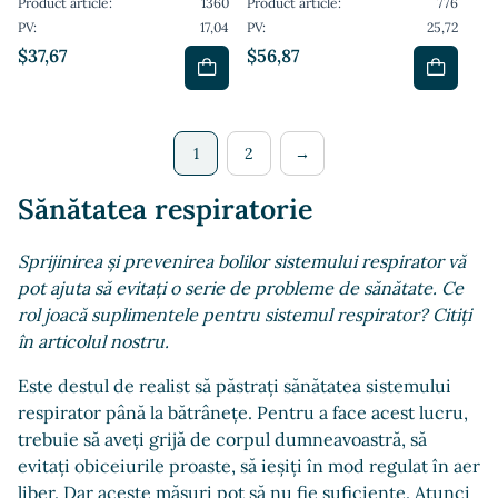
Product article:
1360
Product article:
776
PV:
17,04
PV:
25,72
$37,67
$56,87
1
2
→
Sănătatea respiratorie
Sprijinirea și prevenirea bolilor sistemului respirator vă
pot ajuta să evitați o serie de probleme de sănătate. Ce
rol joacă suplimentele pentru sistemul respirator? Citiți
în articolul nostru.
Este destul de realist să păstrați sănătatea sistemului
respirator până la bătrânețe. Pentru a face acest lucru,
trebuie să aveți grijă de corpul dumneavoastră, să
evitați obiceiurile proaste, să ieșiți în mod regulat în aer
liber. Dar aceste măsuri pot să nu fie suficiente. Atunci