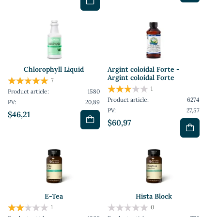
Chlorophyll Liquid
Argint coloidal Forte -
Argint coloidal Forte
7
1
Product article:
1580
Product article:
6274
PV:
20,89
PV:
27,57
$46,21
$60,97
E-Tea
Hista Block
1
0