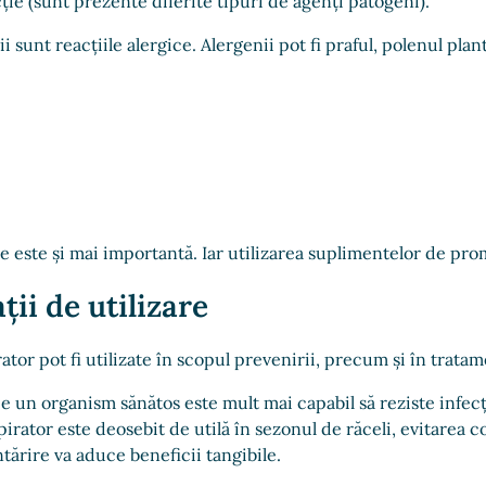
ie (sunt prezente diferite tipuri de agenți patogeni).
 sunt reacțiile alergice. Alergenii pot fi praful, polenul plant
este și mai importantă. Iar utilizarea suplimentelor de promov
ții de utilizare
tor pot fi utilizate în scopul prevenirii, precum și în tratame
un organism sănătos este mult mai capabil să reziste infecțiilo
rator este deosebit de utilă în sezonul de răceli, evitarea co
tărire va aduce beneficii tangibile.