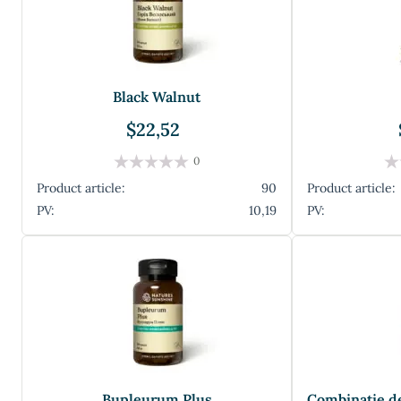
Black Walnut
$22,52
0
Product article:
90
Product article:
PV:
10,19
PV:
Bupleurum Plus