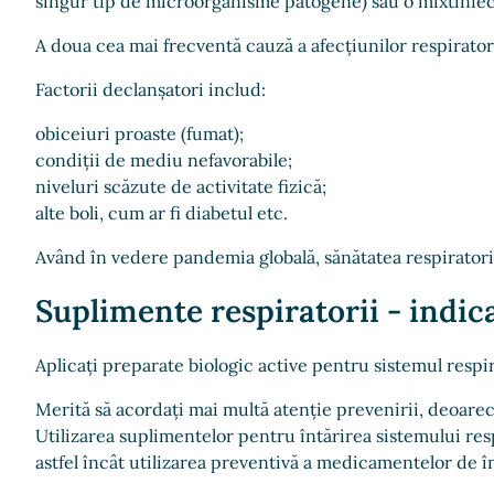
singur tip de microorganisme patogene) sau o mixtinfecț
A doua cea mai frecventă cauză a afecțiunilor respiratorii
Factorii declanșatori includ:
obiceiuri proaste (fumat);
condiții de mediu nefavorabile;
niveluri scăzute de activitate fizică;
alte boli, cum ar fi diabetul etc.
Având în vedere pandemia globală, sănătatea respiratorie 
Suplimente respiratorii - indica
Aplicați preparate biologic active pentru sistemul respira
Merită să acordați mai multă atenție prevenirii, deoarece 
Utilizarea suplimentelor pentru întărirea sistemului respi
astfel încât utilizarea preventivă a medicamentelor de în