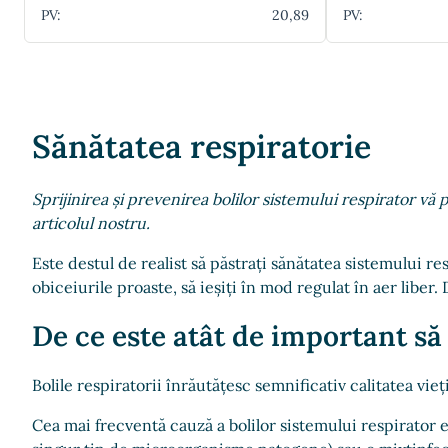
PV:
20,89
PV:
Sănătatea respiratorie
Sprijinirea și prevenirea bolilor sistemului respirator vă 
articolul nostru.
Este destul de realist să păstrați sănătatea sistemului re
obiceiurile proaste, să ieșiți în mod regulat în aer liber
De ce este atât de important să
Bolile respiratorii înrăutățesc semnificativ calitatea vieț
Cea mai frecventă cauză a bolilor sistemului respirator es