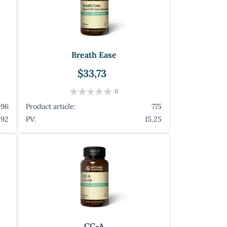
Breath Ease
$33,73
0
296
Product article:
775
,92
PV:
15,25
Capsicum și usturoi cu pătrunjel - Ardei
CC-A