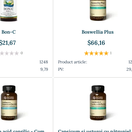
Bon-C
Boswellia Plus
$21,67
$66,16
0
1
1248
Product article:
1
9,79
PV:
29
Combinație de acid caprilic - Complex cu K