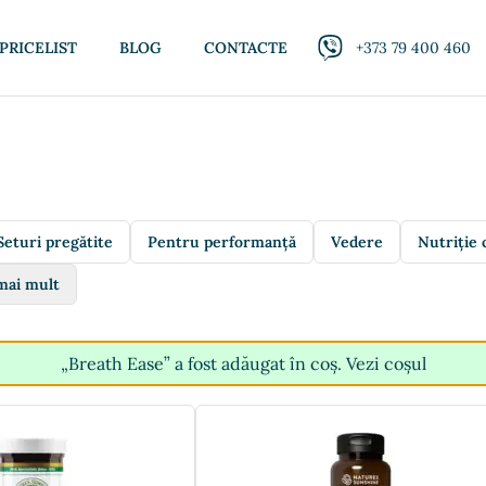
PRICELIST
BLOG
CONTACTE
+373 79 400 460
Seturi pregătite
Pentru performanță
Vedere
Nutriție 
mai mult
„Breath Ease” a fost adăugat în coș.
Vezi coșul