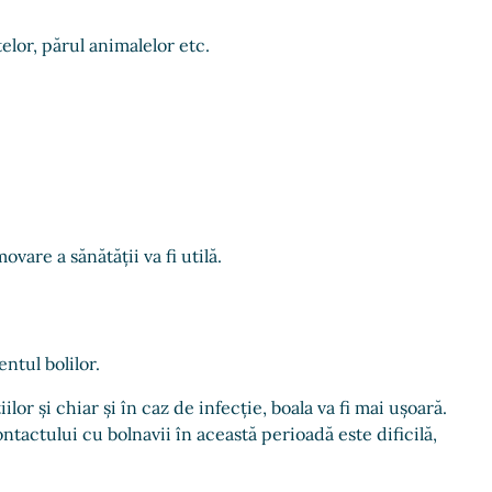
elor, părul animalelor etc.
are a sănătății va fi utilă.
ntul bolilor.
r și chiar și în caz de infecție, boala va fi mai ușoară.
ntactului cu bolnavii în această perioadă este dificilă,