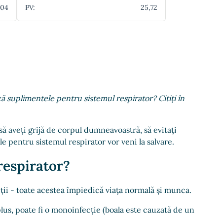
,04
PV:
25,72
acă suplimentele pentru sistemul respirator? Citiți în
 să aveți grijă de corpul dumneavoastră, să evitați
le pentru sistemul respirator vor veni la salvare.
respirator?
rciții - toate acestea împiedică viața normală și munca.
 plus, poate fi o monoinfecție (boala este cauzată de un