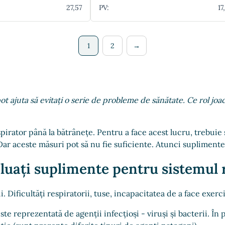
27,57
PV:
17
1
2
→
pot ajuta să evitați o serie de probleme de sănătate. Ce rol jo
spirator până la bătrânețe. Pentru a face acest lucru, trebuie
. Dar aceste măsuri pot să nu fie suficiente. Atunci suplimente
 luați suplimente pentru sistemul 
ii. Dificultăți respiratorii, tuse, incapacitatea de a face exe
te reprezentată de agenții infecțioși - viruși și bacterii. În