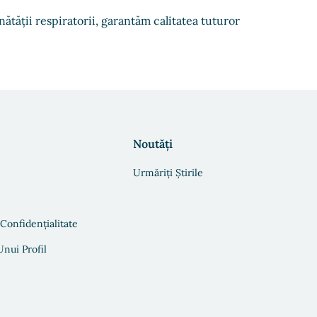
ătății respiratorii, garantăm calitatea tuturor
Noutăți
Urmăriți Știrile
 Confidențialitate
nui Profil