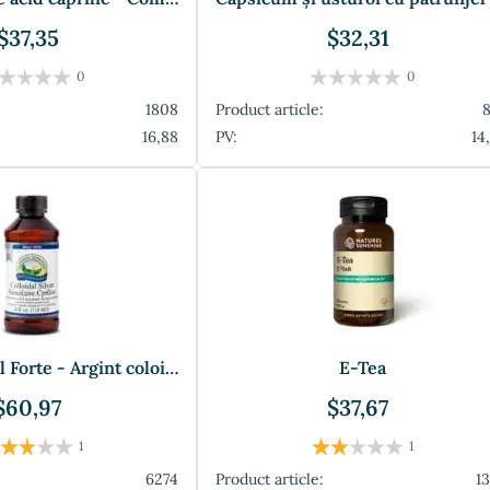
$37,35
$32,31
0
0
1808
Product article:
16,88
PV:
14
Argint coloidal Forte - Argint coloidal Forte
E-Tea
$60,97
$37,67
1
1
6274
Product article:
1