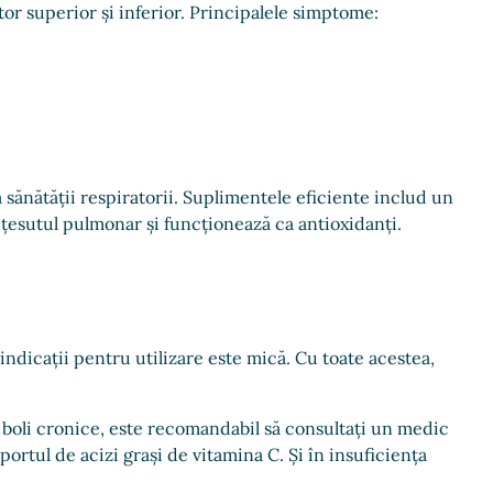
or superior și inferior. Principalele simptome:
ănătății respiratorii. Suplimentele eficiente includ un
țesutul pulmonar și funcționează ca antioxidanți.
ndicații pentru utilizare este mică. Cu toate acestea,
ă boli cronice, este recomandabil să consultați un medic
rtul de acizi grași de vitamina C. Și în insuficiența