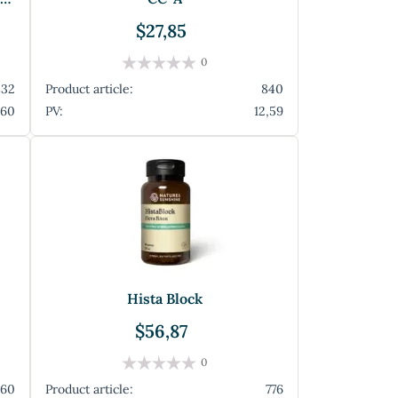
$27,85
0
832
Product article:
840
,60
PV:
12,59
Hista Block
$56,87
0
360
Product article:
776