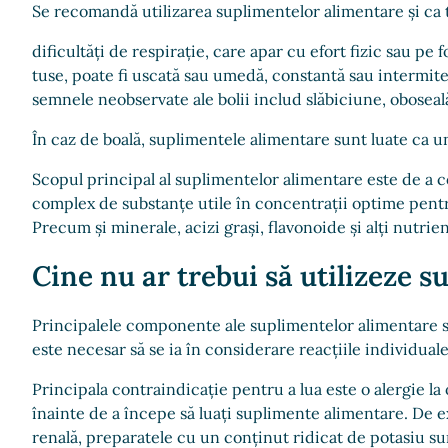
Se recomandă utilizarea suplimentelor alimentare și ca t
dificultăți de respirație, care apar cu efort fizic sau pe f
tuse, poate fi uscată sau umedă, constantă sau intermite
semnele neobservate ale bolii includ slăbiciune, obosea
În caz de boală, suplimentele alimentare sunt luate ca u
Scopul principal al suplimentelor alimentare este de a 
complex de substanțe utile în concentrații optime pentr
Precum și minerale, acizi grași, flavonoide și alți nutrien
Cine nu ar trebui să utilizeze s
Principalele componente ale suplimentelor alimentare sun
este necesar să se ia în considerare reacțiile individual
Principala contraindicație pentru a lua este o alergie l
înainte de a începe să luați suplimente alimentare. De e
renală, preparatele cu un conținut ridicat de potasiu su