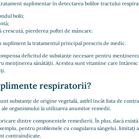
ratament suplimentar în detectarea bolilor tractului respirat
ondul bolii;
ntă;
lă crescută, pierderea poftei de mâncare.
n supliment la tratamentul principal prescris de medic.
compensa deficitul de substanțe necesare pentru menținerea s
u menținerea sănătății. Acestea sunt vitamine care întăresc 
ți.
uplimente respiratorii?
t substanțe de origine vegetală, astfel încât lista de contrai
e ale organismului la utilizarea anumitor remedii.
a oricare dintre componentele remedierii. În plus, dacă exist
xemplu, pentru problemele cu coagularea sângelui, limitați apo
nt contraindicate.