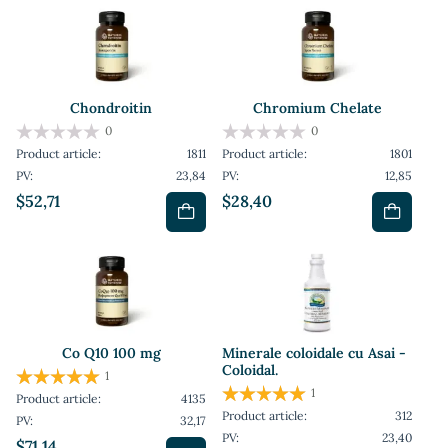
Chondroitin
Chromium Chelate
0
0
Product article:
1811
Product article:
1801
PV:
23,84
PV:
12,85
$52,71
$28,40
Co Q10 100 mg
Minerale coloidale cu Asai -
Coloidal.
1
1
Product article:
4135
Product article:
312
PV:
32,17
PV:
23,40
$71,14