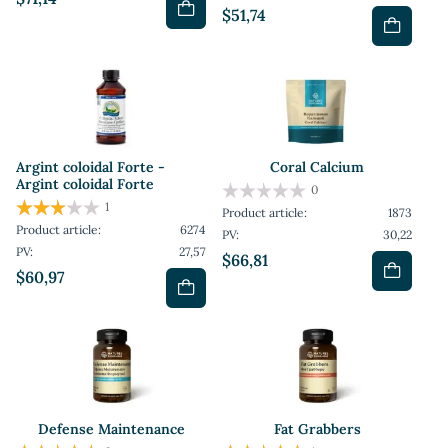
$51,74
Argint coloidal Forte -
Coral Calcium
Argint coloidal Forte
0
1
Product article:
1873
Product article:
6274
PV:
30,22
PV:
27,57
$66,81
$60,97
Defense Maintenance
Fat Grabbers