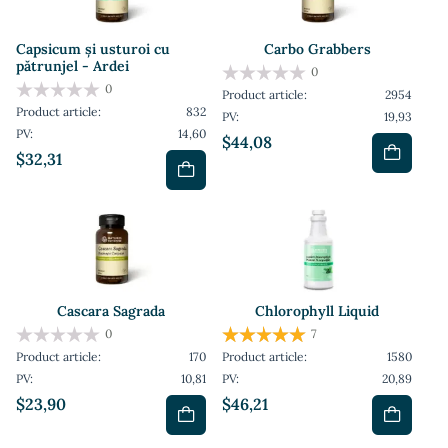
Capsicum și usturoi cu
Carbo Grabbers
pătrunjel - Ardei
0
0
Product article:
2954
Product article:
832
PV:
19,93
PV:
14,60
$44,08
$32,31
Cascara Sagrada
Chlorophyll Liquid
0
7
Product article:
170
Product article:
1580
PV:
10,81
PV:
20,89
$23,90
$46,21