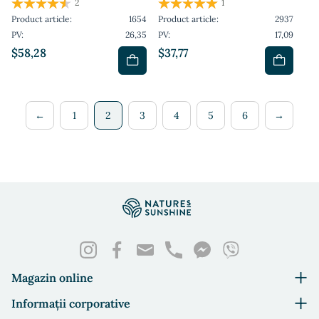
2
1
Product article:
1654
Product article:
2937
PV:
26,35
PV:
17,09
$58,28
$37,77
←
1
2
3
4
5
6
→
Magazin online
Informații corporative