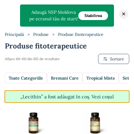
Adaugă NSP Moldova
×
Stabilirea
pe ecranul tău de start!
Principală
>
Produse
>
Produse fitoterapeutice
Produse fitoterapeutice
Sortare
Afișez 49–60 din 105 de rezultate
Toate Categoriile
Bremani Care
Tropical Mists
Setur
„Lecithin” a fost adăugat în coș.
Vezi coșul