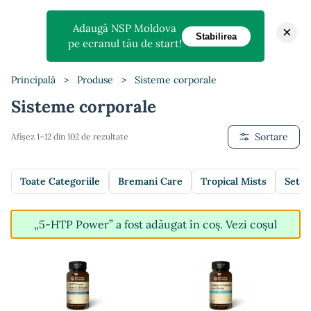
Adaugă NSP Moldova
×
Stabilirea
pe ecranul tău de start!
Principală
>
Produse
>
Sisteme corporale
Sisteme corporale
Sortare
Afișez 1–12 din 102 de rezultate
Toate Categoriile
Bremani Care
Tropical Mists
Setur
„5-HTP Power” a fost adăugat în coș.
Vezi coșul