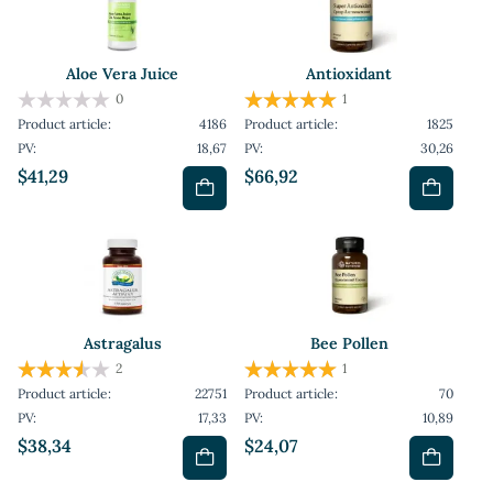
Aloe Vera Juice
Antioxidant
0
1
Product article:
4186
Product article:
1825
PV:
18,67
PV:
30,26
$41,29
$66,92
Astragalus
Bee Pollen
2
1
Product article:
22751
Product article:
70
PV:
17,33
PV:
10,89
$38,34
$24,07