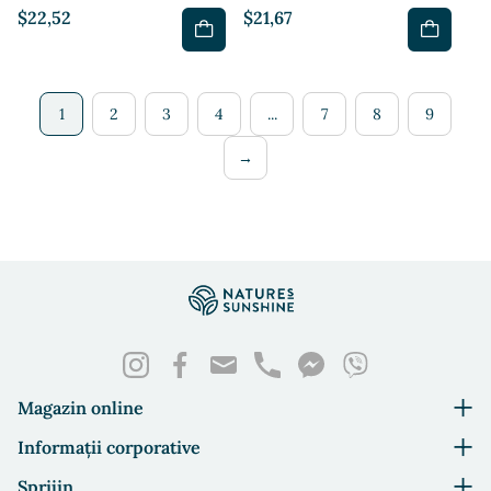
$22,52
$21,67
1
2
3
4
...
7
8
9
→
Magazin online
Informații corporative
Sprijin