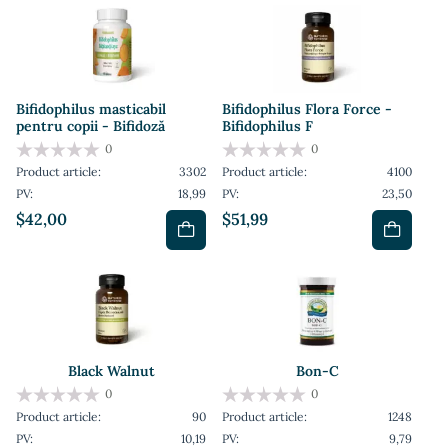
Bifidophilus masticabil
Bifidophilus Flora Force -
pentru copii - Bifidoză
Bifidophilus F
0
0
Product article:
3302
Product article:
4100
PV:
18,99
PV:
23,50
$42,00
$51,99
Black Walnut
Bon-C
0
0
Product article:
90
Product article:
1248
PV:
10,19
PV:
9,79