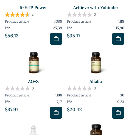
5-HTP Power
Achieve with Yohimbe
2
0
Product article:
3088
Product article:
1118
PV:
25,39
PV:
15,90
$56,12
$35,17
AG-X
Alfalfa
0
0
Product article:
1198
Product article:
30
PV:
17,17
PV:
9,23
$37,97
$20,42