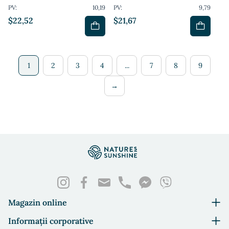
PV:
10,19
PV:
9,79
$22,52
$21,67
1
2
3
4
...
7
8
9
→
Magazin online
Informații corporative