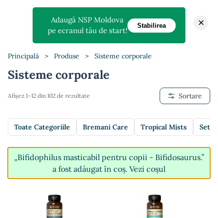
Adaugă NSP Moldova
×
Stabilirea
pe ecranul tău de start!
Principală
>
Produse
>
Sisteme corporale
Sisteme corporale
Sortare
Afișez 1–12 din 102 de rezultate
Toate Categoriile
Bremani Care
Tropical Mists
Setur
„Bifidophilus masticabil pentru copii - Bifidosaurus.”
a fost adăugat în coș.
Vezi coșul