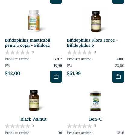
Bifidophilus masticabil
Bifidophilus Flora Force -
pentru copii - Bifidoză
Bifidophilus F
0
0
Product article:
3302
Product article:
4100
PV:
18,99
PV:
23,50
$42,00
$51,99
Black Walnut
Bon-C
0
0
Product article:
90
Product article:
1248