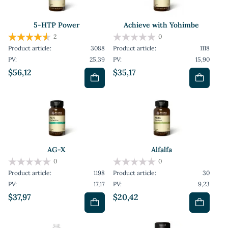
5-HTP Power
Achieve with Yohimbe
2
0
Product article:
3088
Product article:
1118
PV:
25,39
PV:
15,90
$56,12
$35,17
AG-X
Alfalfa
0
0
Product article:
1198
Product article:
30
PV:
17,17
PV:
9,23
$37,97
$20,42